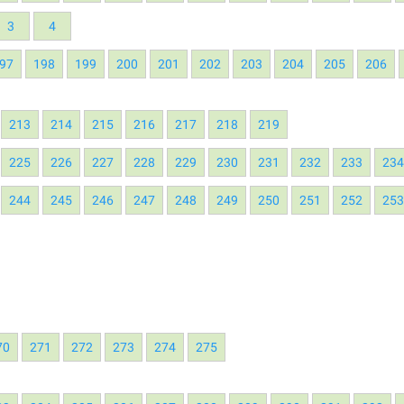
3
4
97
198
199
200
201
202
203
204
205
206
213
214
215
216
217
218
219
225
226
227
228
229
230
231
232
233
23
244
245
246
247
248
249
250
251
252
25
70
271
272
273
274
275