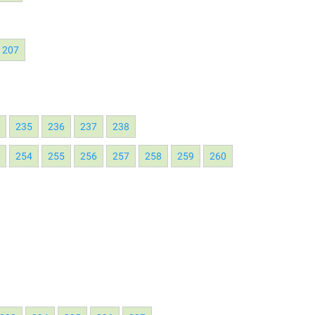
207
4
235
236
237
238
3
254
255
256
257
258
259
260