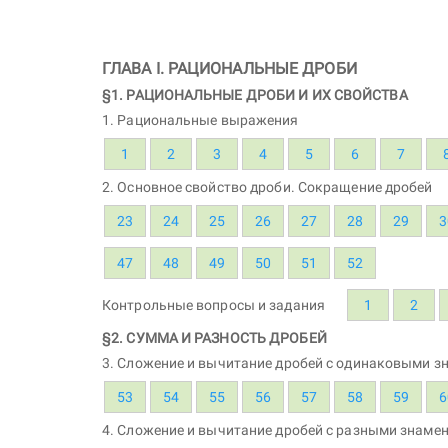
ГЛАВА I. РАЦИОНАЛЬНЫЕ ДРОБИ
§1. РАЦИОНАЛЬНЫЕ ДРОБИ И ИХ СВОЙСТВА
1. Рациональные выражения
1
2
3
4
5
6
7
2. Основное свойство дроби. Сокращение дробей
23
24
25
26
27
28
29
3
47
48
49
50
51
52
Контрольные вопросы и задания
1
2
§2. СУММА И РАЗНОСТЬ ДРОБЕЙ
3. Сложение и вычитание дробей с одинаковыми з
53
54
55
56
57
58
59
6
4. Сложение и вычитание дробей с разными знаме