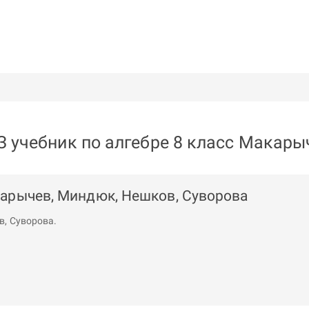
З учебник по алгебре 8 класс Макары
карычев, Миндюк, Нешков, Суворова
в
,
Суворова
.