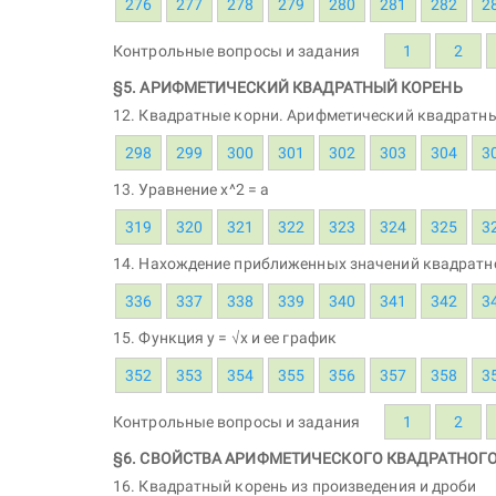
276
277
278
279
280
281
282
2
Контрольные вопросы и задания
1
2
§5. АРИФМЕТИЧЕСКИЙ КВАДРАТНЫЙ КОРЕНЬ
12. Квадратные корни. Арифметический квадратн
298
299
300
301
302
303
304
3
13. Уравнение x^2 = a
319
320
321
322
323
324
325
3
14. Нахождение приближенных значений квадратн
336
337
338
339
340
341
342
3
15. Функция y = √x и ее график
352
353
354
355
356
357
358
3
Контрольные вопросы и задания
1
2
§6. СВОЙСТВА АРИФМЕТИЧЕСКОГО КВАДРАТНОГ
16. Квадратный корень из произведения и дроби