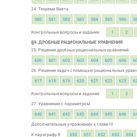
24. Теорема Виета
580
581
582
583
584
585
586
5
Контрольные вопросы и задания
1
2
§9. ДРОБНЫЕ РАЦИОНАЛЬНЫЕ УРАВНЕНИЯ
25. Решение дробных рациональных уравнений
600
601
602
603
604
605
606
6
26. Решение задач с помощью рациональных урав
617
618
619
620
621
622
623
6
Контрольные вопросы и задания
1
2
27. Уравнения с параметром
640
641
642
643
644
645
646
6
Дополнительные упражнения к главе III
К параграфу 8
650
651
652
653
654