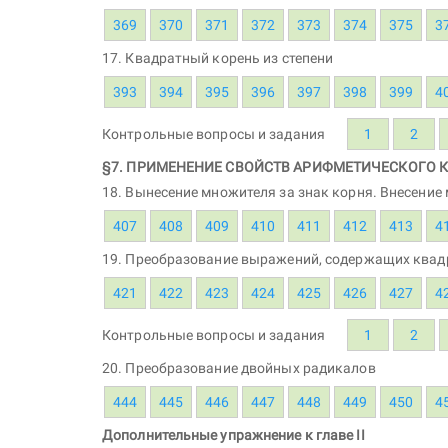
369
370
371
372
373
374
375
3
17. Квадратный корень из степени
393
394
395
396
397
398
399
4
Контрольные вопросы и задания
1
2
§7. ПРИМЕНЕНИЕ СВОЙСТВ АРИФМЕТИЧЕСКОГО 
18. Вынесение множителя за знак корня. Внесение
407
408
409
410
411
412
413
4
19. Преобразование выражений, содержащих квад
421
422
423
424
425
426
427
4
Контрольные вопросы и задания
1
2
20. Преобразование двойных радикалов
444
445
446
447
448
449
450
4
Дополнительные упражнение к главе II