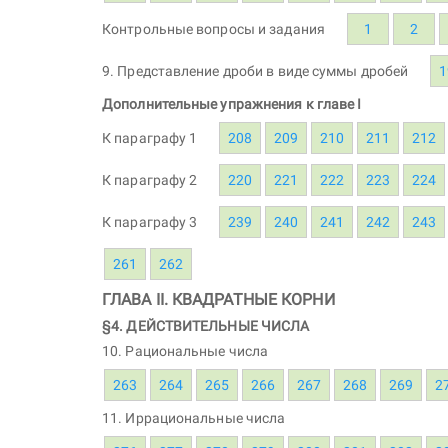
Контрольные вопросы и задания
1
2
9. Представление дроби в виде суммы дробей
1
Дополнительные упражнения к главе I
К параграфу 1
208
209
210
211
212
К параграфу 2
220
221
222
223
224
К параграфу 3
239
240
241
242
243
261
262
ГЛАВА II. КВАДРАТНЫЕ КОРНИ
§4. ДЕЙСТВИТЕЛЬНЫЕ ЧИСЛА
10. Рациональные числа
263
264
265
266
267
268
269
2
11. Иррациональные числа