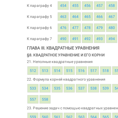
К параграфу 4
454
455
456
457
458
К параграфу 5
463
464
465
466
467
К параграфу 6
476
477
478
479
480
К параграфу 7
490
491
492
493
494
ГЛАВА III. КВАДРАТНЫЕ УРАВНЕНИЯ
§8. КВАДРАТНОЕ УРАВНЕНИЕ И ЕГО КОРНИ
21. Неполные квадратные уравнения
512
513
514
515
516
517
518
5
22. Формула корней квадратного уравнения
533
534
535
536
537
538
539
5
557
558
23. Решение задач с помощью квадратных уравне
559
560
561
562
563
564
565
5