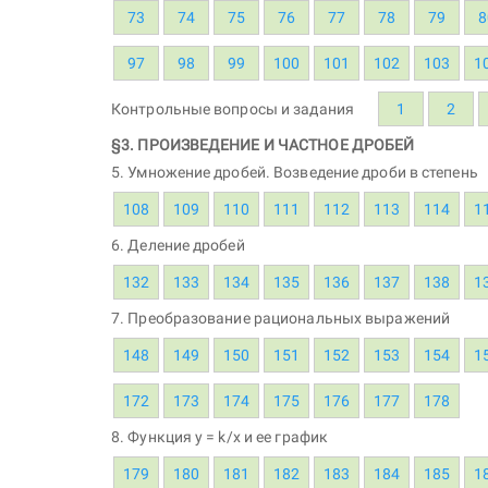
73
74
75
76
77
78
79
8
97
98
99
100
101
102
103
1
Контрольные вопросы и задания
1
2
§3. ПРОИЗВЕДЕНИЕ И ЧАСТНОЕ ДРОБЕЙ
5. Умножение дробей. Возведение дроби в степень
108
109
110
111
112
113
114
1
6. Деление дробей
132
133
134
135
136
137
138
1
7. Преобразование рациональных выражений
148
149
150
151
152
153
154
1
172
173
174
175
176
177
178
8. Функция y = k/x и ее график
179
180
181
182
183
184
185
1