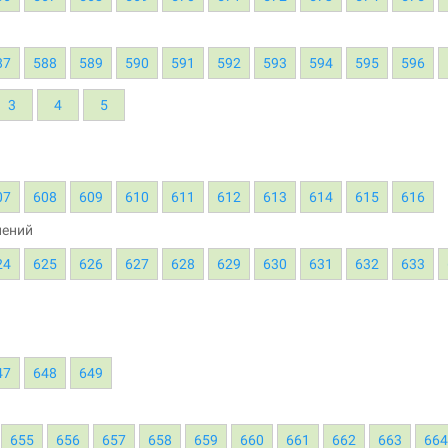
87
588
589
590
591
592
593
594
595
596
3
4
5
07
608
609
610
611
612
613
614
615
616
нений
24
625
626
627
628
629
630
631
632
633
47
648
649
655
656
657
658
659
660
661
662
663
66