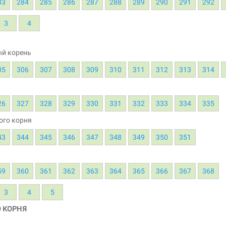
83
284
285
286
287
288
289
290
291
292
3
4
ый корень
05
306
307
308
309
310
311
312
313
314
26
327
328
329
330
331
332
333
334
335
ого корня
43
344
345
346
347
348
349
350
351
59
360
361
362
363
364
365
366
367
368
3
4
5
О КОРНЯ