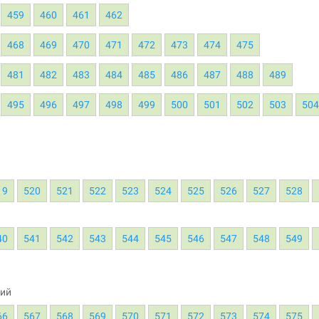
459
460
461
462
468
469
470
471
472
473
474
475
481
482
483
484
485
486
487
488
489
495
496
497
498
499
500
501
502
503
50
19
520
521
522
523
524
525
526
527
528
40
541
542
543
544
545
546
547
548
549
ний
66
567
568
569
570
571
572
573
574
575