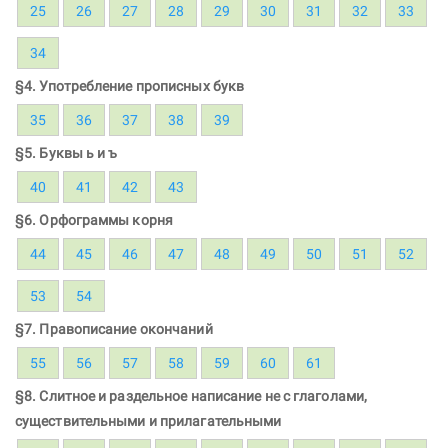
25
26
27
28
29
30
31
32
33
34
§4. Употребление прописных букв
35
36
37
38
39
§5. Буквы ь и ъ
40
41
42
43
§6. Орфограммы корня
44
45
46
47
48
49
50
51
52
53
54
§7. Правописание окончаний
55
56
57
58
59
60
61
§8. Слитное и раздельное написание не с глаголами,
существительными и прилагательными