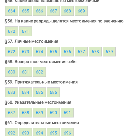
§55. Какие слова называются местоимениями
664
665
666
667
668
669
§56. На какие разряды делятся местоимения по значению
670
671
§57. Личные местоимения
672
673
674
675
676
677
678
679
§58. Возвратное местоимения себя
680
681
682
§59. Притяжательные местоимения
683
684
685
686
§60. Указательные местоимения
687
688
689
690
691
§61. Определительные местоимения
692
693
694
695
696