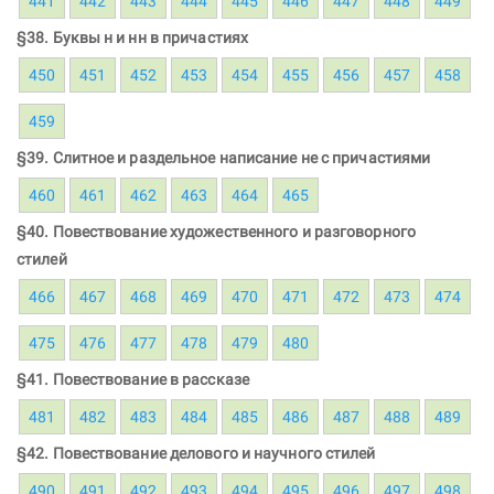
441
442
443
444
445
446
447
448
449
§38. Буквы н и нн в причастиях
450
451
452
453
454
455
456
457
458
459
§39. Слитное и раздельное написание не с причастиями
460
461
462
463
464
465
§40. Повествование художественного и разговорного
стилей
466
467
468
469
470
471
472
473
474
475
476
477
478
479
480
§41. Повествование в рассказе
481
482
483
484
485
486
487
488
489
§42. Повествование делового и научного стилей
490
491
492
493
494
495
496
497
498