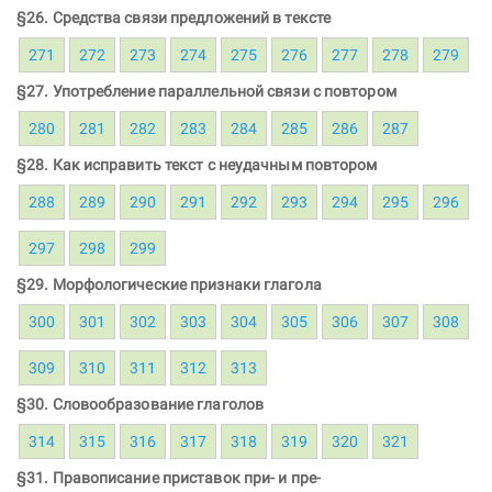
§26. Средства связи предложений в тексте
271
272
273
274
275
276
277
278
279
§27. Употребление параллельной связи с повтором
280
281
282
283
284
285
286
287
§28. Как исправить текст с неудачным повтором
288
289
290
291
292
293
294
295
296
297
298
299
§29. Морфологические признаки глагола
300
301
302
303
304
305
306
307
308
309
310
311
312
313
§30. Словообразование глаголов
314
315
316
317
318
319
320
321
§31. Правописание приставок при- и пре-