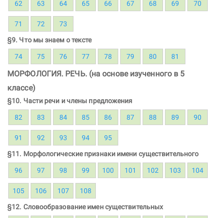
62
63
64
65
66
67
68
69
70
71
72
73
§9. Что мы знаем о тексте
74
75
76
77
78
79
80
81
МОРФОЛОГИЯ. РЕЧЬ. (на основе изученного в 5
классе)
§10. Части речи и члены предложения
82
83
84
85
86
87
88
89
90
91
92
93
94
95
§11. Морфологические признаки имени существительного
96
97
98
99
100
101
102
103
104
105
106
107
108
§12. Словообразование имен существительных