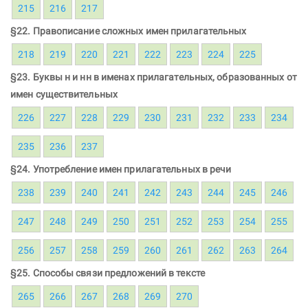
215
216
217
§22. Правописание сложных имен прилагательных
218
219
220
221
222
223
224
225
§23. Буквы н и нн в именах прилагательных, образованных от
имен существительных
226
227
228
229
230
231
232
233
234
235
236
237
§24. Употребление имен прилагательных в речи
238
239
240
241
242
243
244
245
246
247
248
249
250
251
252
253
254
255
256
257
258
259
260
261
262
263
264
§25. Способы связи предложений в тексте
265
266
267
268
269
270