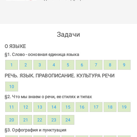
Задачи
О ЯЗЫКЕ
§1. Слово - основная единица языка
1
2
3
4
5
6
7
8
9
РЕЧЬ. ЯЗЫК. ПРАВОПИСАНИЕ. КУЛЬТУРА РЕЧИ
10
§2. Что мы знаем о речи, ее стилях и типах
11
12
13
14
15
16
17
18
19
20
21
22
23
24
§3. Орфография и пунктуация