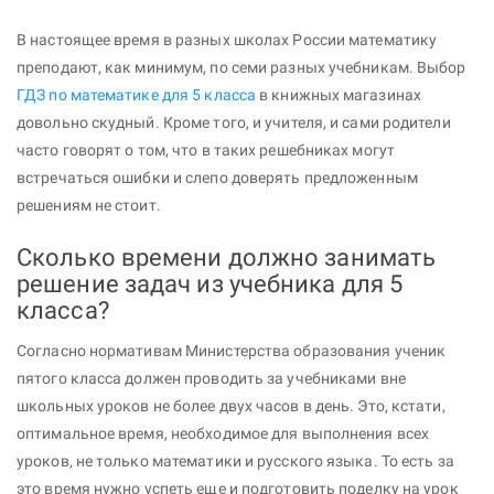
В настоящее время в разных школах России математику
преподают, как минимум, по семи разных учебникам. Выбор
ГДЗ по математике для 5 класса
в книжных магазинах
довольно скудный. Кроме того, и учителя, и сами родители
часто говорят о том, что в таких решебниках могут
встречаться ошибки и слепо доверять предложенным
решениям не стоит.
Сколько времени должно занимать
решение задач из учебника для 5
класса?
Согласно нормативам Министерства образования ученик
пятого класса должен проводить за учебниками вне
школьных уроков не более двух часов в день. Это, кстати,
оптимальное время, необходимое для выполнения всех
уроков, не только математики и русского языка. То есть за
это время нужно успеть еще и подготовить поделку на урок