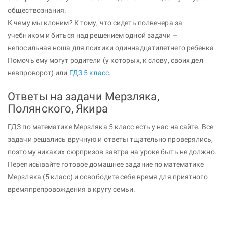
обществознания.
К чему мы клоним? К тому, что сидеть полвечера за
учебником и биться над решением одной задачи –
непосильная ноша для психики одиннадцатилетнего ребенка.
Помочь ему могут родители (у которых, к слову, своих дел
невпроворот) или
ГДЗ 5 класс
.
Ответы на задачи Мерзляка,
Полянского, Якира
ГДЗ по математике Мерзляка 5 класс есть у нас на сайте. Все
задачи решались вручную и ответы тщательно проверялись,
поэтому никаких сюрпризов завтра на уроке быть не должно.
Переписывайте готовое домашнее задание по математике
Мерзляка (5 класс) и освободите себе время для приятного
времяпрепровождения в кругу семьи.