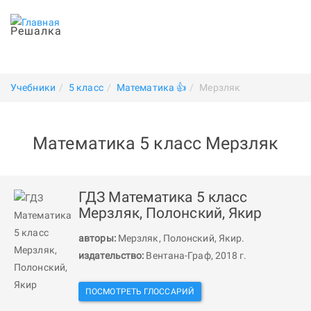
Решалка
Учебники
5 класс
Математика 👍
Мерзляк
Математика 5 класс Мерзляк
ГДЗ Математика 5 класс
Мерзляк, Полонский, Якир
авторы:
Мерзляк
,
Полонский
,
Якир
.
издательство:
Вентана-Граф, 2018 г.
ПОСМОТРЕТЬ ГЛОССАРИЙ