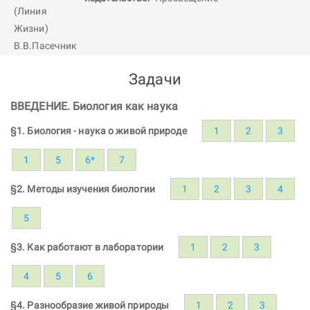
Задачи
ВВЕДЕНИЕ. Биология как наука
§1. Биология - наука о живой природе
1
2
3
1
5
6*
7
§2. Методы изучения биологии
1
2
3
4
5
§3. Как работают в лаборатории
1
2
3
4
5
6
§4. Разнообразие живой природы
1
2
3