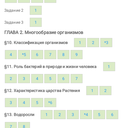
Задание 2
1
Задание 3
1
ГЛАВА 2. Многообразие организмов
§10. Классификация организмов
1
2
*3
4
*5
6
7
8
9
§11. Роль бактерий в природе и жизни человека
1
2
3
4
5
6
7
§12. Характеристика царства Растения
1
2
3
4
5
*6
§13. Водоросли
1
2
3
*4
5
6
7
8