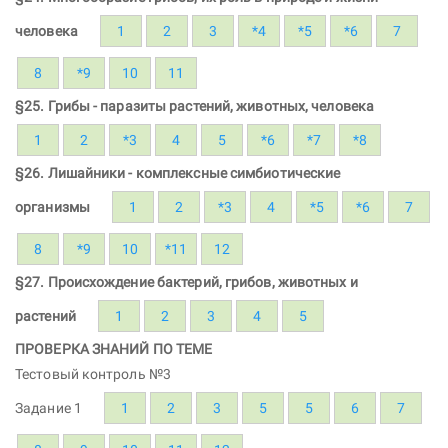
человека
1
2
3
*4
*5
*6
7
8
*9
10
11
§25. Грибы - паразиты растений, животных, человека
1
2
*3
4
5
*6
*7
*8
§26. Лишайники - комплексные симбиотические
организмы
1
2
*3
4
*5
*6
7
8
*9
10
*11
12
§27. Происхождение бактерий, грибов, животных и
растений
1
2
3
4
5
ПРОВЕРКА ЗНАНИЙ ПО ТЕМЕ
Тестовый контроль №3
Задание 1
1
2
3
5
5
6
7