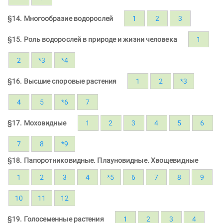
§14. Многообразие водорослей
1
2
3
§15. Роль водорослей в природе и жизни человека
1
2
*3
*4
§16. Высшие споровые растения
1
2
*3
4
5
*6
7
§17. Моховидные
1
2
3
4
5
6
7
8
*9
§18. Папоротниковидные. Плауновидные. Хвощевидные
1
2
3
4
*5
6
7
8
9
10
11
12
§19. Голосеменные растения
1
2
3
4