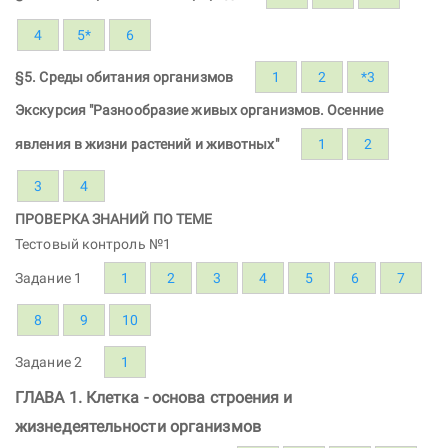
4
5*
6
§5. Среды обитания организмов
1
2
*3
Экскурсия "Разнообразие живых организмов. Осенние
явления в жизни растений и животных"
1
2
3
4
ПРОВЕРКА ЗНАНИЙ ПО ТЕМЕ
Тестовый контроль №1
Задание 1
1
2
3
4
5
6
7
8
9
10
Задание 2
1
ГЛАВА 1. Клетка - основа строения и
жизнедеятельности организмов