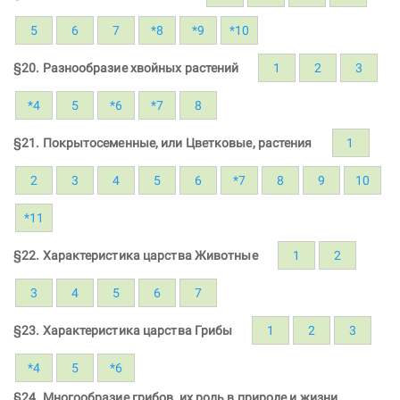
5
6
7
*8
*9
*10
§20. Разнообразие хвойных растений
1
2
3
*4
5
*6
*7
8
§21. Покрытосеменные, или Цветковые, растения
1
2
3
4
5
6
*7
8
9
10
*11
§22. Характеристика царства Животные
1
2
3
4
5
6
7
§23. Характеристика царства Грибы
1
2
3
*4
5
*6
§24. Многообразие грибов, их роль в природе и жизни