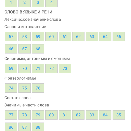
1
2
3
4
СЛОВО В ЯЗЫКЕ И РЕЧИ
Лексическое значение слова
Слово и его значение
57
58
59
60
61
62
63
64
65
66
67
68
Синонимы, антонимы и омонимы
69
70
71
72
73
Фразеологизмы
74
75
76
Состав слова
Значимые части слова
77
78
79
80
81
82
83
84
85
86
87
88