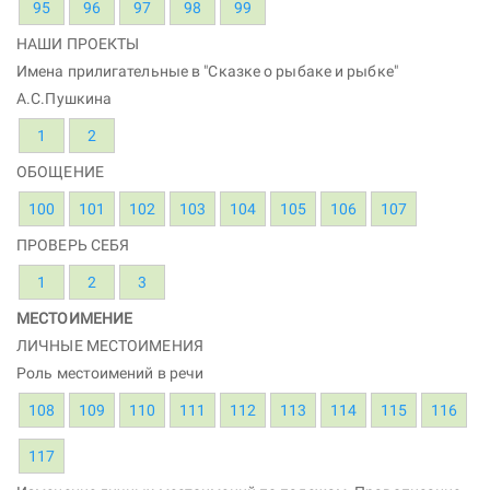
95
96
97
98
99
НАШИ ПРОЕКТЫ
Имена прилигательные в "Сказке о рыбаке и рыбке"
А.С.Пушкина
1
2
ОБОЩЕНИЕ
100
101
102
103
104
105
106
107
ПРОВЕРЬ СЕБЯ
1
2
3
МЕСТОИМЕНИЕ
ЛИЧНЫЕ МЕСТОИМЕНИЯ
Роль местоимений в речи
108
109
110
111
112
113
114
115
116
117