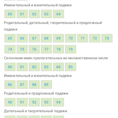
Именительный и винительный падежи
60
61
62
63
64
Родительный, дательный, творительный и предложный
падежи
65
66
67
68
69
70
71
72
73
74
75
76
77
78
79
Склонение имен прилагательных во множественном числе
80
81
82
83
84
85
Именительный и винительный падежи
86
87
88
89
Родительный и предложный падежи
90
91
92
93
94
Дательный и творительный падежи