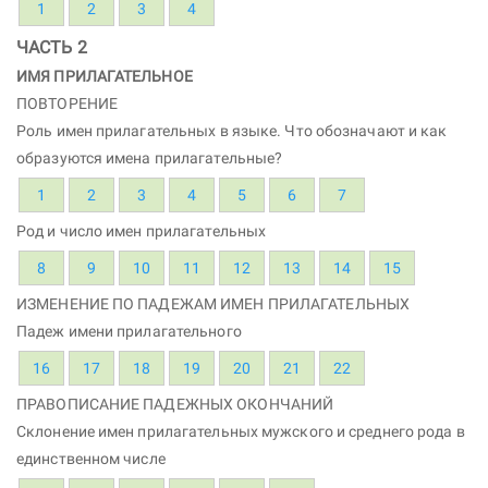
1
2
3
4
ЧАСТЬ 2
ИМЯ ПРИЛАГАТЕЛЬНОЕ
ПОВТОРЕНИЕ
Роль имен прилагательных в языке. Что обозначают и как
образуются имена прилагательные?
1
2
3
4
5
6
7
Род и число имен прилагательных
8
9
10
11
12
13
14
15
ИЗМЕНЕНИЕ ПО ПАДЕЖАМ ИМЕН ПРИЛАГАТЕЛЬНЫХ
Падеж имени прилагательного
16
17
18
19
20
21
22
ПРАВОПИСАНИЕ ПАДЕЖНЫХ ОКОНЧАНИЙ
Склонение имен прилагательных мужского и среднего рода в
единственном числе