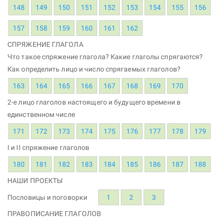
148
149
150
151
152
153
154
155
156
157
158
159
160
161
162
СПРЯЖЕНИЕ ГЛАГОЛА
Что такое спряжение глагола? Какие глаголы спрягаются?
Как определить лицо и число спрягаемых глаголов?
163
164
165
166
167
168
169
170
2-е лицо глаголов настоящего и будущего времени в
единственном числе
171
172
173
174
175
176
177
178
179
I и II спряжение глаголов
180
181
182
183
184
185
186
187
188
НАШИ ПРОЕКТЫ
Пословицы и поговорки
1
2
3
ПРАВОПИСАНИЕ ГЛАГОЛОВ