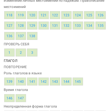
Изменение личных местоимений по падежам. Правописание
местоимений
118
119
120
121
122
123
124
125
126
127
128
129
130
131
132
133
134
135
136
137
138
ПРОВЕРЬ СЕБЯ
1
2
3
ГЛАГОЛ
ПОВТОРЕНИЕ
Роль глаголов в языке
139
140
141
142
143
144
145
Время глагола
146
147
Неопределенная форма глагола