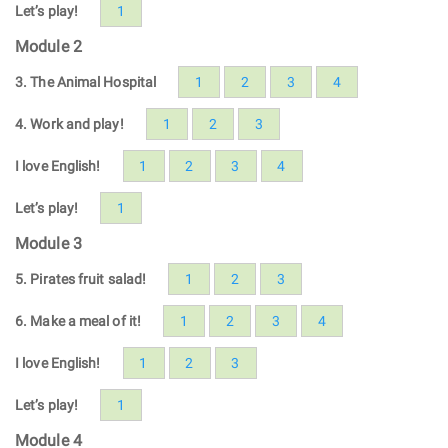
Let’s play!
1
Module 2
3. The Animal Hospital
1
2
3
4
4. Work and play!
1
2
3
I love English!
1
2
3
4
Let’s play!
1
Module 3
5. Pirates fruit salad!
1
2
3
6. Make a meal of it!
1
2
3
4
I love English!
1
2
3
Let’s play!
1
Module 4