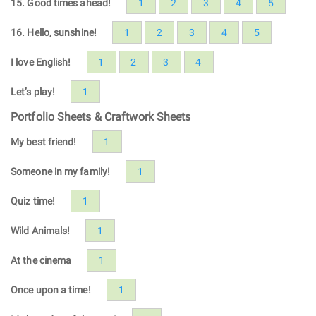
15. Good times ahead!
1
2
3
4
5
16. Hello, sunshine!
1
2
3
4
5
I love English!
1
2
3
4
Let’s play!
1
Portfolio Sheets & Craftwork Sheets
My best friend!
1
Someone in my family!
1
Quiz time!
1
Wild Animals!
1
At the cinema
1
Once upon a time!
1