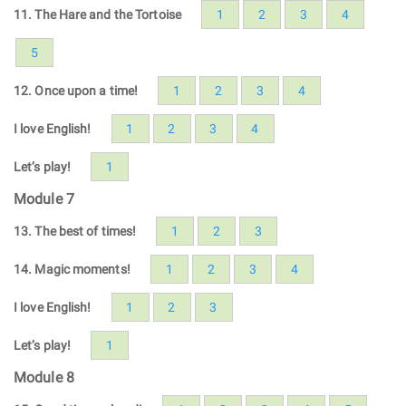
11. The Hare and the Tortoise
1
2
3
4
5
12. Once upon a time!
1
2
3
4
I love English!
1
2
3
4
Let’s play!
1
Module 7
13. The best of times!
1
2
3
14. Magic moments!
1
2
3
4
I love English!
1
2
3
Let’s play!
1
Module 8