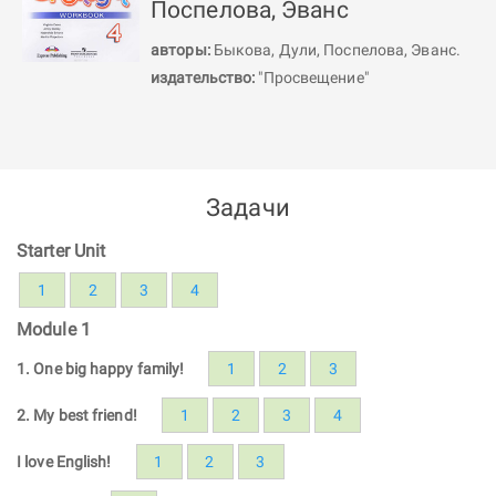
Поспелова, Эванс
авторы:
Быкова
,
Дули
,
Поспелова
,
Эванс
.
издательство:
"Просвещение"
Задачи
Starter Unit
1
2
3
4
Module 1
1. One big happy family!
1
2
3
2. My best friend!
1
2
3
4
I love English!
1
2
3