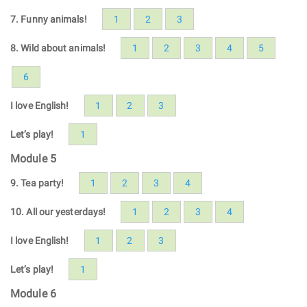
7. Funny animals!
1
2
3
8. Wild about animals!
1
2
3
4
5
6
I love English!
1
2
3
Let’s play!
1
Module 5
9. Tea party!
1
2
3
4
10. All our yesterdays!
1
2
3
4
I love English!
1
2
3
Let’s play!
1
Module 6