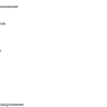
бразование
сов
к
 предложении