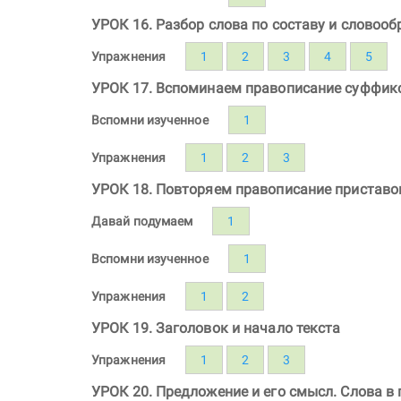
УРОК 16. Разбор слова по составу и словоо
Упражнения
1
2
3
4
5
УРОК 17. Вспоминаем правописание суффик
Вспомни изученное
1
Упражнения
1
2
3
УРОК 18. Повторяем правописание приставо
Давай подумаем
1
Вспомни изученное
1
Упражнения
1
2
УРОК 19. Заголовок и начало текста
Упражнения
1
2
3
УРОК 20. Предложение и его смысл. Слова в