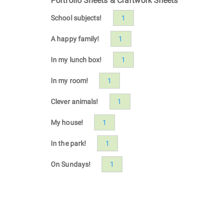
Portfolio Sheets & Craftwork Sheets
School subjects!
1
A happy family!
1
In my lunch box!
1
In my room!
1
Clever animals!
1
My house!
1
In the park!
1
On Sundays!
1