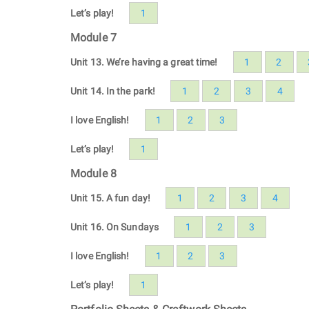
Let’s play!
1
Module 7
Unit 13. We’re having a great time!
1
2
Unit 14. In the park!
1
2
3
4
I love English!
1
2
3
Let’s play!
1
Module 8
Unit 15. A fun day!
1
2
3
4
Unit 16. On Sundays
1
2
3
I love English!
1
2
3
Let’s play!
1