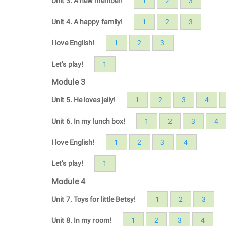
Unit 3. A new member!
1
2
3
Unit 4. A happy family!
1
2
3
I love English!
1
2
3
Let’s play!
1
Module 3
Unit 5. He loves jelly!
1
2
3
4
Unit 6. In my lunch box!
1
2
3
4
I love English!
1
2
3
4
Let’s play!
1
Module 4
Unit 7. Toys for little Betsy!
1
2
3
Unit 8. In my room!
1
2
3
4