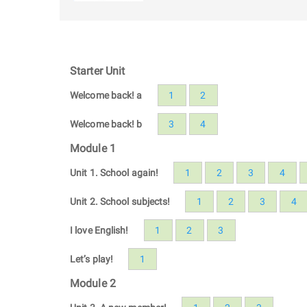
Starter Unit
Welcome back! a
1
2
Welcome back! b
3
4
Module 1
Unit 1. School again!
1
2
3
4
Unit 2. School subjects!
1
2
3
4
I love English!
1
2
3
Let’s play!
1
Module 2