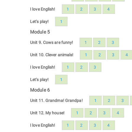
I love English!
1
2
3
4
Let’s play!
1
Module 5
Unit 9. Cows are funny!
1
2
3
Unit 10. Clever animals!
1
2
3
4
I love English!
1
2
3
Let’s play!
1
Module 6
Unit 11. Grandma! Grandpa!
1
2
3
Unit 12. My house!
1
2
3
4
I love English!
1
2
3
4