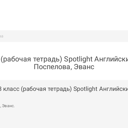
ва
(рабочая тетрадь) Spotlight Английск
Поспелова, Эванс
 класс (рабочая тетрадь) Spotlight Английск
а
,
Эванс
.