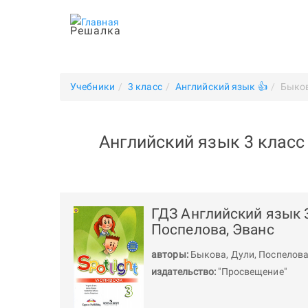
Решалка
Учебники
3 класс
Английский язык 👍
Быко
Английский язык 3 класс 
ГДЗ Английский язык 3
Поспелова, Эванс
авторы:
Быкова
,
Дули
,
Поспелов
издательство:
"Просвещение"