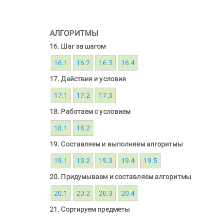
АЛГОРИТМЫ
16. Шаг за шагом
16.1
16.2
16.3
16.4
17. Действия и условия
17.1
17.2
17.3
18. Работаем с условием
18.1
18.2
19. Составляем и выполняем алгоритмы
19.1
19.2
19.3
19.4
19.5
20. Придумываем и составляем алгоритмы
20.1
20.2
20.3
20.4
21. Сортируем предметы