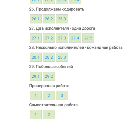
26. Продолжаем кодировать
26.1
26.2
26.3
27. Два исполнителя - одна дорога
27.1
27.2
27.3
27.4
27.5
28. Несколько исполнителей - командная работа
28.1
28.2
28.3
29. Побольше событий
29.1
29.2
Проверочная работа
1
2
3
Самостоятельная работа
1
2