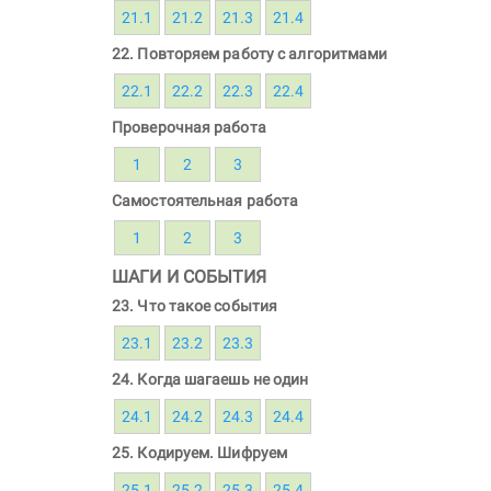
21.1
21.2
21.3
21.4
22. Повторяем работу с алгоритмами
22.1
22.2
22.3
22.4
Проверочная работа
1
2
3
Самостоятельная работа
1
2
3
ШАГИ И СОБЫТИЯ
23. Что такое события
23.1
23.2
23.3
24. Когда шагаешь не один
24.1
24.2
24.3
24.4
25. Кодируем. Шифруем
25.1
25.2
25.3
25.4