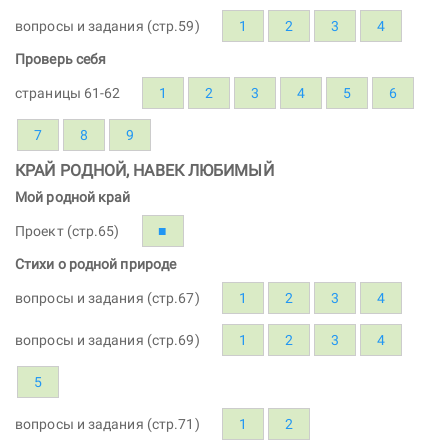
вопросы и задания (стр.59)
1
2
3
4
Проверь себя
страницы 61-62
1
2
3
4
5
6
7
8
9
КРАЙ РОДНОЙ, НАВЕК ЛЮБИМЫЙ
Мой родной край
Проект (стр.65)
■
Стихи о родной природе
вопросы и задания (стр.67)
1
2
3
4
вопросы и задания (стр.69)
1
2
3
4
5
вопросы и задания (стр.71)
1
2